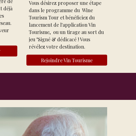
ière de
Vous désirez p
ropose
r
une étape
t déjà
dans l
e programme du Wine
es
Tourism Tour et bénéficiez du
éseau.
lancement de l'application Vin
veur
Tourisme, ou
un tirage au sort du
jeu "Si
gné & dédicacé ! Vous
révélez votre destination.
r
Rejoindre Vin Tourisme