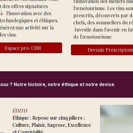
l'innovation des métiers fil
z
de
s offres signatures
l'œnotourisme.
L
es vins son
 à
l'innovation avec des
prescrits, découverts par d
 technologiques et éthiques.
chefs, des sommeliers du r
nérez une activité sur la
Investir
dans l'avenir
en fa
des vins.
de
l'œnotourisme
.
Espace pro. CHR
Devenir Prescripteu
 ? Notre histoire, notre éthique et notre devise.
ÉDITO
Éthique :
Repose sur cinq piliers :
Culture, Plaisir, Sagesse, Excellence
et Convivialité
.