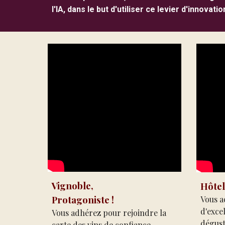
l'IA, dans le but d'utiliser ce levier d'innov
Vignoble
,
Hôtel
Pro
tagoniste !
Vous a
d'excel
Vous adhérez
pour r
ejoindre la
dégust
carte des vins de confiance
,